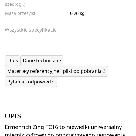
szer. x gł.)
Masa przesyłki
0.26 kg
Wszystkie specyfikacje
Opis
Dane techniczne
Materiały referencyjne i pliki do pobrania
3
Pytania i odpowiedzi
OPIS
Ermenrich Zing TC16 to niewielki uniwersalny
miernik cyfrowy do podstawowego testowania