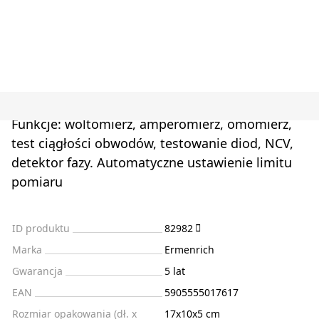
Funkcje: woltomierz, amperomierz, omomierz,
test ciągłości obwodów, testowanie diod, NCV,
detektor fazy. Automatyczne ustawienie limitu
pomiaru
ID produktu
82982
Marka
Ermenrich
Gwarancja
5 lat
EAN
5905555017617
Rozmiar opakowania (dł. x
17x10x5 cm