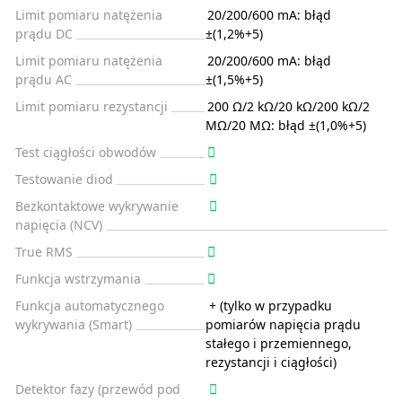
Limit pomiaru natężenia
20/200/600 mA: błąd
prądu DC
±(1,2%+5)
Limit pomiaru natężenia
20/200/600 mA: błąd
prądu AC
±(1,5%+5)
Limit pomiaru rezystancji
200 Ω/2 kΩ/20 kΩ/200 kΩ/2
MΩ/20 MΩ: błąd ±(1,0%+5)
Test ciągłości obwodów
Testowanie diod
Bezkontaktowe wykrywanie
napięcia (NCV)
True RMS
Funkcja wstrzymania
Funkcja automatycznego
+ (tylko w przypadku
wykrywania (Smart)
pomiarów napięcia prądu
stałego i przemiennego,
rezystancji i ciągłości)
Detektor fazy (przewód pod