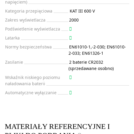
napięciem)
Kategoria przepięciowa
KAT III 600 V
Zakres wyświetlacza
2000
Podświetlenie wyświetlacza
Latarka
Normy bezpieczeństwa
EN61010-1,-2-030; EN61010-
2-033; EN61326-1
Zasilanie
2 baterie CR2032
(sprzedawane osobno)
Wskaźnik niskiego poziomu
naładowania baterii
Automatyczne wyłączanie
MATERIAŁY REFERENCYJNE I