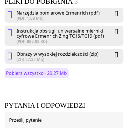
PLIKI DO POBRANIA
3
Narzędzia pomiarowe Ermenrich (pdf)
(PDF, 1.08 Mb)
Instrukcja obsługi: uniwersalne mierniki
cyfrowe Ermenrich Zing TC16/TC19 (pdf)
(PDF, 887.92 Kb)
Obrazy w wysokiej rozdzielczości (zip)
(ZIP, 27.32 Mb)
Pobierz wszystko · 29.27 Mb
PYTANIA I ODPOWIEDZI
Prześlij pytanie