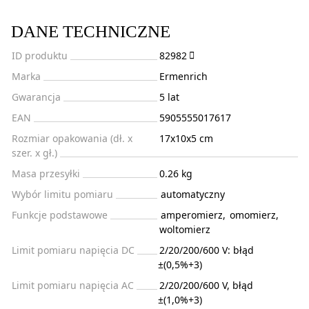
DANE TECHNICZNE
ID produktu
82982
Marka
Ermenrich
Gwarancja
5 lat
EAN
5905555017617
Rozmiar opakowania (dł. x
17x10x5 cm
szer. x gł.)
Masa przesyłki
0.26 kg
Wybór limitu pomiaru
automatyczny
Funkcje podstawowe
amperomierz
,
omomierz
,
woltomierz
Limit pomiaru napięcia DC
2/20/200/600 V: błąd
±(0,5%+3)
Limit pomiaru napięcia AC
2/20/200/600 V, błąd
±(1,0%+3)