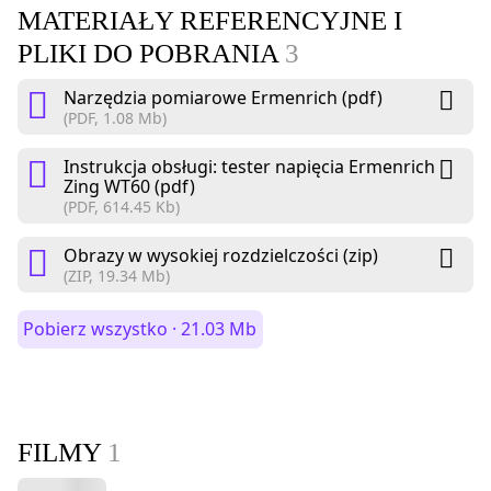
MATERIAŁY REFERENCYJNE I
PLIKI DO POBRANIA
3
Narzędzia pomiarowe Ermenrich (pdf)
(PDF, 1.08 Mb)
Instrukcja obsługi: tester napięcia Ermenrich
Zing WT60 (pdf)
(PDF, 614.45 Kb)
Obrazy w wysokiej rozdzielczości (zip)
(ZIP, 19.34 Mb)
Pobierz wszystko · 21.03 Mb
FILMY
1