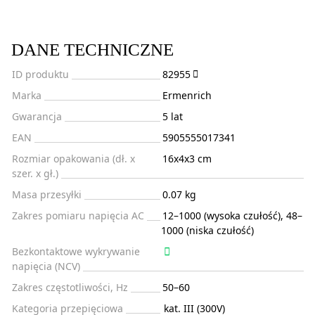
DANE TECHNICZNE
ID produktu
82955
Marka
Ermenrich
Gwarancja
5 lat
EAN
5905555017341
Rozmiar opakowania (dł. x
16x4x3 cm
szer. x gł.)
Masa przesyłki
0.07 kg
Zakres pomiaru napięcia AC
12–1000 (wysoka czułość), 48–
1000 (niska czułość)
Bezkontaktowe wykrywanie
napięcia (NCV)
Zakres częstotliwości, Hz
50–60
Kategoria przepięciowa
kat. III (300V)