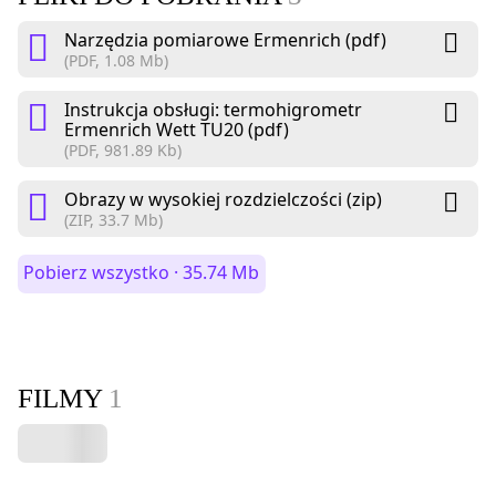
Narzędzia pomiarowe Ermenrich (pdf)
(PDF, 1.08 Mb)
Instrukcja obsługi: termohigrometr
Ermenrich Wett TU20 (pdf)
(PDF, 981.89 Kb)
Obrazy w wysokiej rozdzielczości (zip)
(ZIP, 33.7 Mb)
Pobierz wszystko · 35.74 Mb
FILMY
1