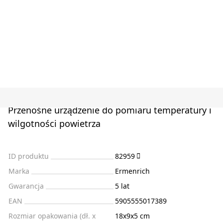
Przenośne urządzenie do pomiaru temperatury i
wilgotności powietrza
ID produktu
82959
Marka
Ermenrich
Gwarancja
5 lat
EAN
5905555017389
Rozmiar opakowania (dł. x
18x9x5 cm