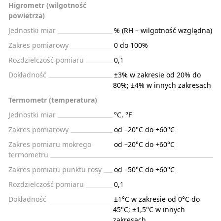
Higrometr (wilgotność
powietrza)
Jednostki miar
% (RH – wilgotność względna)
Zakres pomiarowy
0 do 100%
Rozdzielczość pomiaru
0,1
Dokładność
±3% w zakresie od 20% do
80%; ±4% w innych zakresach
Termometr (temperatura)
Jednostki miar
°C, °F
Zakres pomiarowy
od –20°C do +60°C
Zakres pomiaru mokrego
od –20°C do +60°C
termometru
Zakres pomiaru punktu rosy
od –50°C do +60°C
Rozdzielczość pomiaru
0,1
Dokładność
±1°C w zakresie od 0°C do
45°C; ±1,5°C w innych
zakresach