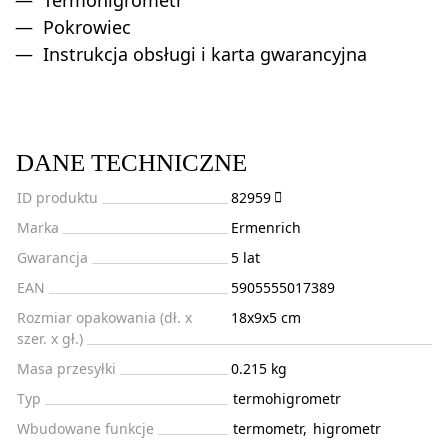
Pokrowiec
Instrukcja obsługi i karta gwarancyjna
DANE TECHNICZNE
ID produktu
82959
Marka
Ermenrich
Gwarancja
5 lat
EAN
5905555017389
Rozmiar opakowania (dł. x
18x9x5 cm
szer. x gł.)
Masa przesyłki
0.215 kg
Typ
termohigrometr
Wbudowane funkcje
termometr
,
higrometr