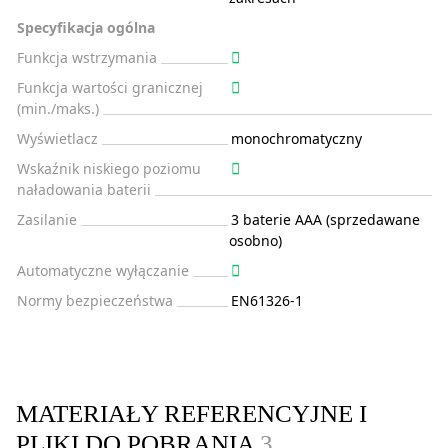
Specyfikacja ogólna
Funkcja wstrzymania
Funkcja wartości granicznej
(min./maks.)
Wyświetlacz
monochromatyczny
Wskaźnik niskiego poziomu
naładowania baterii
Zasilanie
3 baterie AAA (sprzedawane
osobno)
Automatyczne wyłączanie
Normy bezpieczeństwa
EN61326-1
MATERIAŁY REFERENCYJNE I
PLIKI DO POBRANIA
3