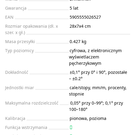
Gwarancja
5 lat
EAN
5905555026527
Rozmiar opakowania (dł. x
28x7x4 cm
szer. x gł.)
Masa przesyłki
0.427 kg
Typ poziomicy
cyfrowa, z elektronicznym
wyświetlaczem
pęcherzykowym
Dokładność
±0,1° przy 0° i 90°, pozostałe
– ±0.2°
Jednostki miar
cale/stopy, mm/m, procenty,
stopnie
Maksymalna rozdzielczość
0,05° przy 0–99°; 0,1° przy
100–180°
Kalibracja
pionowa, pozioma
Funkcja wstrzymania