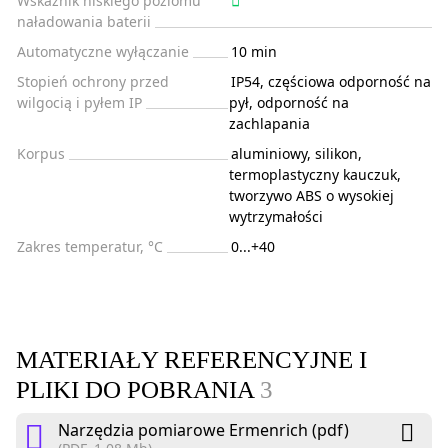
Wskaźnik niskiego poziomu
naładowania baterii
Automatyczne wyłączanie
10 min
Stopień ochrony przed
IP54, częściowa odporność na
wilgocią i pyłem IP
pył, odporność na
zachlapania
Korpus
aluminiowy, silikon,
termoplastyczny kauczuk,
tworzywo ABS o wysokiej
wytrzymałości
Zakres temperatur, °C
0...+40
MATERIAŁY REFERENCYJNE I
PLIKI DO POBRANIA
3
Narzędzia pomiarowe Ermenrich (pdf)