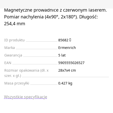
Magnetyczne prowadnice z czerwonym laserem.
Pomiar nachylenia (4x90°, 2x180°). Długość:
254,4 mm
ID produktu
85682
Marka
Ermenrich
Gwarancja
5 lat
EAN
5905555026527
Rozmiar opakowania (dł. x
28x7x4 cm
szer. x gł.)
Masa przesyłki
0.427 kg
Wszystkie specyfikacje