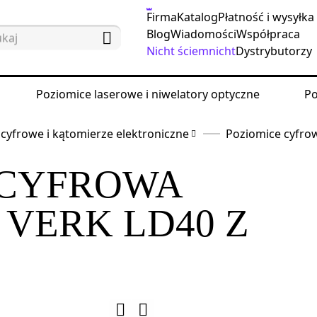
Firma
Katalog
Płatność i wysyłka
Blog
Wiadomości
Współpraca
Nicht ściemnicht
Dystrybutorzy
Poziomice laserowe i niwelatory optyczne
Po
cyfrowe i kątomierze elektroniczne
Poziomice cyfro
 CYFROWA
VERK LD40 Z