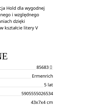
cja Hold dla wygodnej
dnego i względnego
niach dzięki
 kształcie litery V
NE
85683
Ermenrich
5 lat
5905555026534
43x7x4 cm