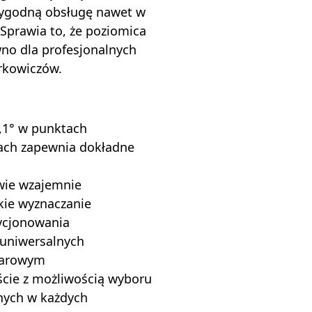
wygodną obsługę nawet w
Sprawia to, że poziomica
no dla profesjonalnych
rkowiczów.
0,1° w punktach
jach zapewnia dokładne
wie wzajemnie
bkie wyznaczanie
zycjonowania
 uniwersalnych
iarowym
cie z możliwością wyboru
nych w każdych