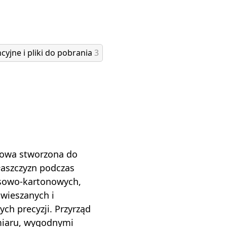
cyjne i pliki do pobrania
3
rowa stworzona do
łaszczyzn podczas
psowo-kartonowych,
wieszanych i
h precyzji. Przyrząd
miaru, wygodnymi