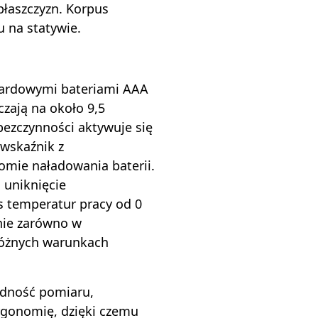
płaszczyzn. Korpus
 na statywie.
dardowymi bateriami AAA
zają na około 9,5
bezczynności aktywuje się
 wskaźnik z
omie naładowania baterii.
 uniknięcie
s temperatur pracy od 0
nie zarówno w
 różnych warunkach
adność pomiaru,
rgonomię, dzięki czemu