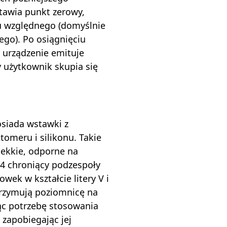
stawia punkt zerowy,
ru względnego (domyślnie
go). Po osiągnięciu
 urządzenie emituje
 użytkownik skupia się
osiada wstawki z
omeru i silikonu. Takie
 lekkie, odporne na
54 chroniący podzespoły
owek w kształcie litery V i
rzymują poziomnicę na
ąc potrzebę stosowania
zapobiegając jej