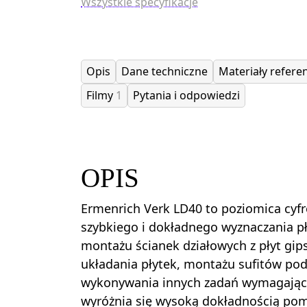
Wszystkie specyfikacje
Opis
Dane techniczne
Materiały referen
Filmy
1
Pytania i odpowiedzi
OPIS
Ermenrich Verk LD40 to poziomica cyf
szybkiego i dokładnego wyznaczania p
montażu ścianek działowych z płyt gi
układania płytek, montażu sufitów pod
wykonywania innych zadań wymagającyc
wyróżnia się wysoką dokładnością po