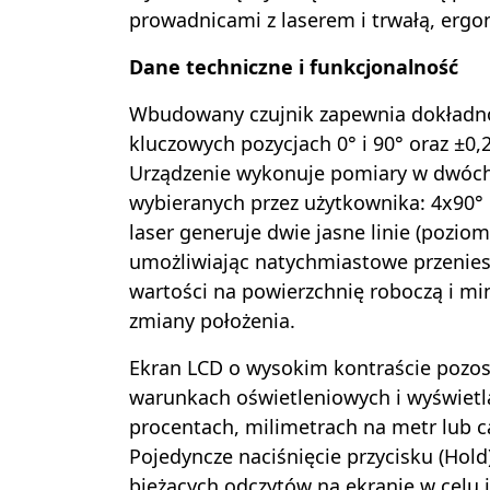
prowadnicami z laserem i trwałą, ergo
Dane techniczne i funkcjonalność
Wbudowany czujnik zapewnia dokładn
kluczowych pozycjach 0° i 90° oraz ±0,
Urządzenie wykonuje pomiary w dwóc
wybieranych przez użytkownika: 4x90°
laser generuje dwie jasne linie (poziom
umożliwiając natychmiastowe przenies
wartości na powierzchnię roboczą i mi
zmiany położenia.
Ekran LCD o wysokim kontraście pozos
warunkach oświetleniowych i wyświetl
procentach, milimetrach na metr lub c
Pojedyncze naciśnięcie przycisku (Hol
bieżących odczytów na ekranie w celu 