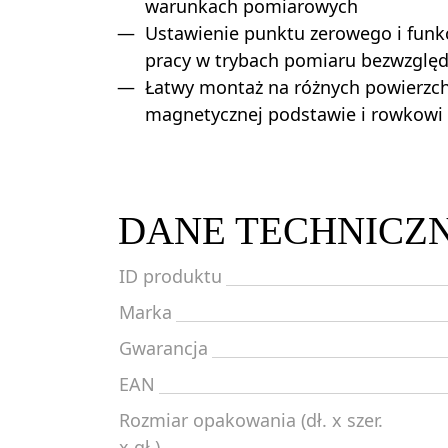
warunkach pomiarowych
Ustawienie punktu zerowego i funk
pracy w trybach pomiaru bezwzglę
Łatwy montaż na różnych powierzch
magnetycznej podstawie i rowkowi w
DANE TECHNICZ
ID produktu
Marka
Gwarancja
EAN
Rozmiar opakowania (dł. x szer.
x gł.)