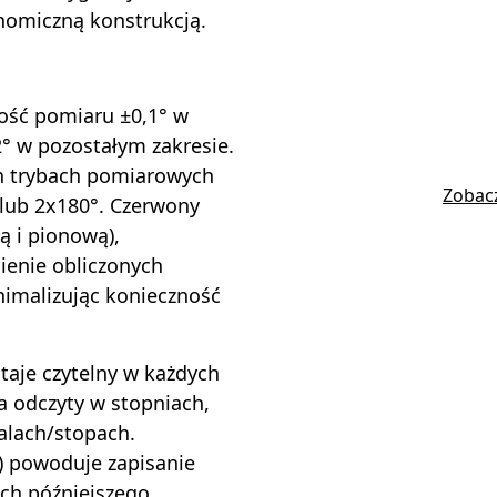
nomiczną konstrukcją.
ość pomiaru ±0,1° w
2° w pozostałym zakresie.
h trybach pomiarowych
Zobacz
 lub 2x180°. Czerwony
ą i pionową),
ienie obliczonych
nimalizując konieczność
taje czytelny w każdych
a odczyty w stopniach,
alach/stopach.
d) powoduje zapisanie
ich późniejszego