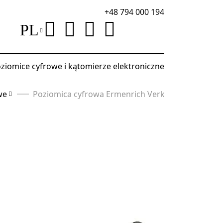
+48 794 000 194
PL
ziomice cyfrowe i kątomierze elektroniczne
we
Poziomica cyfrowa Ermenrich Verk LD40 z lasere