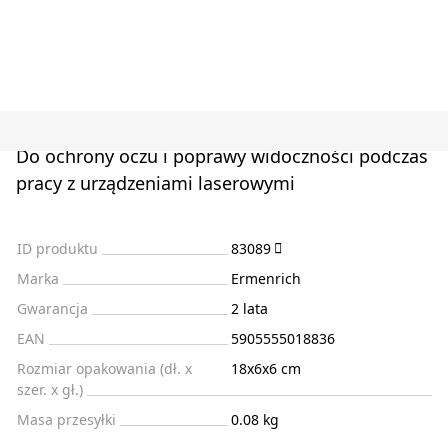
Do ochrony oczu i poprawy widoczności podczas
pracy z urządzeniami laserowymi
ID produktu
83089
Marka
Ermenrich
Gwarancja
2 lata
EAN
5905555018836
Rozmiar opakowania (dł. x
18x6x6 cm
szer. x gł.)
Masa przesyłki
0.08 kg