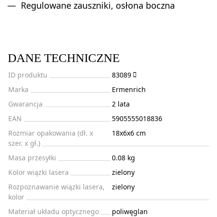
Regulowane zauszniki, osłona boczna
DANE TECHNICZNE
ID produktu
83089
Marka
Ermenrich
Gwarancja
2 lata
EAN
5905555018836
Rozmiar opakowania (dł. x
18x6x6 cm
szer. x gł.)
Masa przesyłki
0.08 kg
Kolor wiązki lasera
zielony
Rozpoznawanie wiązki lasera,
zielony
kolor
Materiał układu optycznego
poliwęglan