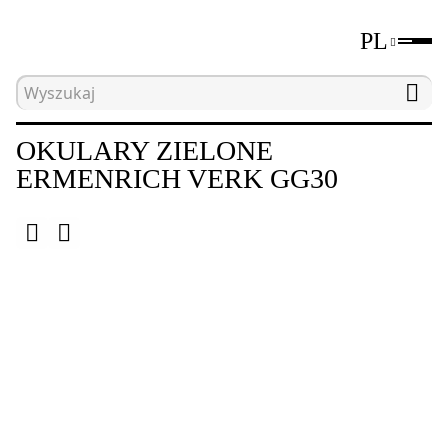
PL
Strona główna
Katalog
Poziomice laserowe i ni
OKULARY ZIELONE
ERMENRICH VERK GG30