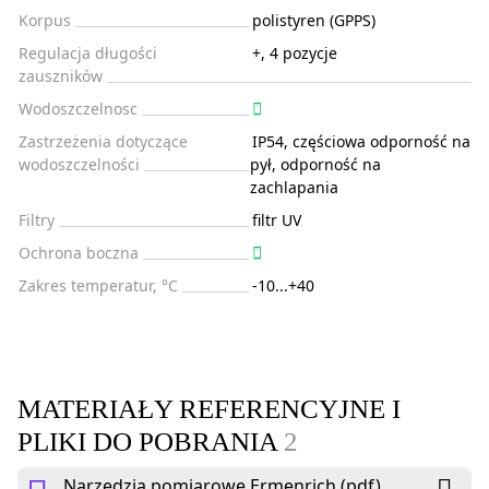
Korpus
polistyren (GPPS)
Regulacja długości
+, 4 pozycje
zauszników
Wodoszczelnosc
Zastrzeżenia dotyczące
IP54, częściowa odporność na
wodoszczelności
pył, odporność na
zachlapania
Filtry
filtr UV
Ochrona boczna
Zakres temperatur, °C
-10...+40
MATERIAŁY REFERENCYJNE I
PLIKI DO POBRANIA
2
Narzędzia pomiarowe Ermenrich (pdf)