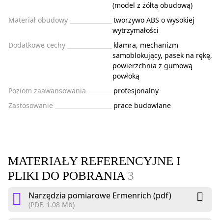
(model z żółtą obudową)
Materiał obudowy
tworzywo ABS o wysokiej
wytrzymałości
Dodatkowe cechy
klamra, mechanizm
samoblokujący, pasek na rękę,
powierzchnia z gumową
powłoką
Poziom zaawansowania
profesjonalny
Zastosowanie
prace budowlane
MATERIAŁY REFERENCYJNE I
PLIKI DO POBRANIA
3
Narzędzia pomiarowe Ermenrich (pdf)
(PDF, 1.08 Mb)