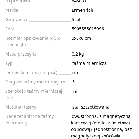
ID produktu
84583
Marka
Ermenrich
Gwarancja
5 lat
EAN
5905555015996
Rozmiar opakowania (dł. x
3x8x6 cm
szer. x gł.)
Masa przesyłki
0.2 kg
Typ
taśma miernicza
Jednostki miary (długość)
cm
Długość taśmy mierniczej, m
5
Szerokość taśmy mierniczej,
19
mm
Materiał taśmy
stal szczotkowana
Dane techniczne taśmy
dwustronna, z magnetyczną
mierniczej
końcówką (model z fioletową
obudową), jednostronna, bez
magnetycznej końcówki