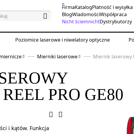
Firma
Katalog
Płatność i wysyłka
Blog
Wiadomości
Współpraca
Nicht ściemnicht
Dystrybutorzy
Poziomice laserowe i niwelatory optyczne
Po
miernicze
Mierniki laserowe
Miernik laserowy
ASEROWY
REEL PRO GE80
ści i kątów. Funkcja