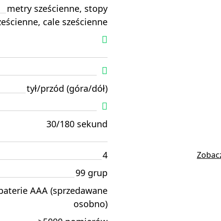
metry sześcienne, stopy
ześcienne, cale sześcienne
tył/przód (góra/dół)
30/180 sekund
4
Zobacz
99 grup
baterie AAA (sprzedawane
osobno)