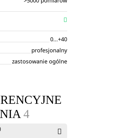
>5000 pomiarów
0...+40
profesjonalny
zastosowanie ogólne
ERENCYJNE
ANIA
4
)