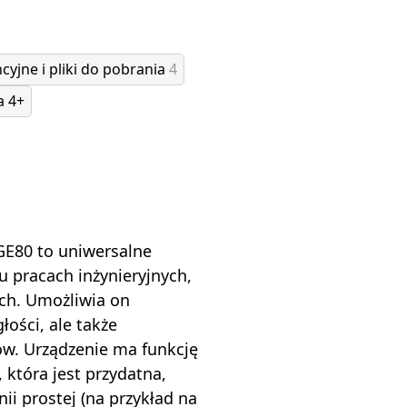
cyjne i pliki do pobrania
4
ia
4+
GE80 to uniwersalne
 pracach inżynieryjnych,
h. Umożliwia on
ości, ale także
tów. Urządzenie ma funkcję
 która jest przydatna,
ii prostej (na przykład na