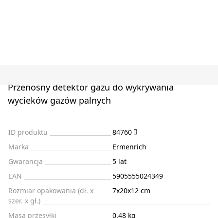
Przenośny detektor gazu do wykrywania
wycieków gazów palnych
ID produktu
84760
Marka
Ermenrich
Gwarancja
5 lat
EAN
5905555024349
Rozmiar opakowania (dł. x
7x20x12 cm
szer. x gł.)
Masa przesyłki
0.48 kg