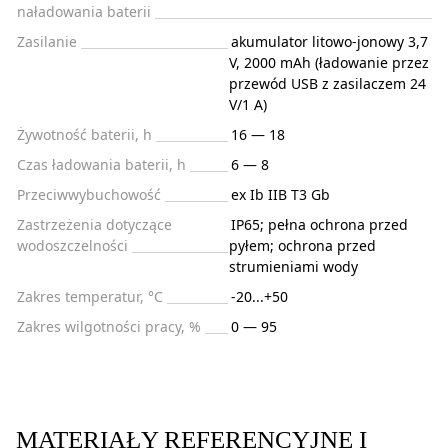
naładowania baterii
Zasilanie
akumulator litowo-jonowy 3,7
V, 2000 mAh (ładowanie przez
przewód USB z zasilaczem 24
V/1 A)
Żywotność baterii, h
16 — 18
Czas ładowania baterii, h
6 — 8
Przeciwwybuchowość
ex Ib IIB T3 Gb
Zastrzeżenia dotyczące
IP65; pełna ochrona przed
wodoszczelności
pyłem; ochrona przed
strumieniami wody
Zakres temperatur, °C
-20...+50
Zakres wilgotności pracy, %
0 — 95
MATERIAŁY REFERENCYJNE I