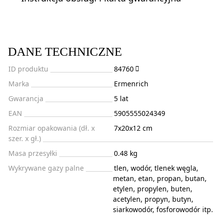
DANE TECHNICZNE
ID produktu
84760
Marka
Ermenrich
Gwarancja
5 lat
EAN
5905555024349
Rozmiar opakowania (dł. x
7x20x12 cm
szer. x gł.)
Masa przesyłki
0.48 kg
Wykrywane gazy palne
tlen, wodór, tlenek węgla,
metan, etan, propan, butan,
etylen, propylen, buten,
acetylen, propyn, butyn,
siarkowodór, fosforowodór itp.