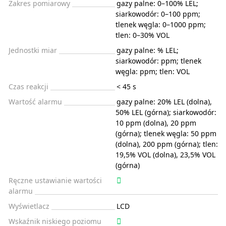
Zakres pomiarowy
gazy palne: 0–100% LEL;
siarkowodór: 0–100 ppm;
tlenek węgla: 0–1000 ppm;
tlen: 0–30% VOL
Jednostki miar
gazy palne: % LEL;
siarkowodór: ppm; tlenek
węgla: ppm; tlen: VOL
Czas reakcji
< 45 s
Wartość alarmu
gazy palne: 20% LEL (dolna),
50% LEL (górna); siarkowodór:
10 ppm (dolna), 20 ppm
(górna); tlenek węgla: 50 ppm
(dolna), 200 ppm (górna); tlen:
19,5% VOL (dolna), 23,5% VOL
(górna)
Ręczne ustawianie wartości
alarmu
Wyświetlacz
LCD
Wskaźnik niskiego poziomu