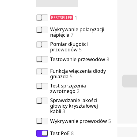
1
BESTSELLER
Wykrywanie polaryzacji
napięcia
7
Pomiar długości
przewodów
5
Testowanie przewodów
8
Funkcja włączenia diody
gniazda
5
Test sprzężenia
zwrotnego
2
Sprawdzanie jakości
głowicy kryształowej
kabli
3
Wykrywanie przewodów
5
Test PoE
8