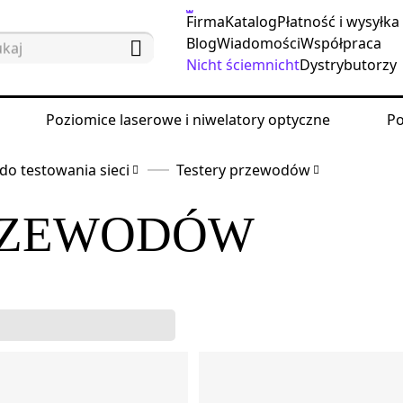
Firma
Katalog
Płatność i wysyłka
Blog
Wiadomości
Współpraca
Nicht ściemnicht
Dystrybutorzy
Poziomice laserowe i niwelatory optyczne
Po
do testowania sieci
Testery przewodów
RZEWODÓW