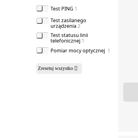
Test PING
1
Test zasilanego
urządzenia
2
Test statusu linii
telefonicznej
1
Pomiar mocy optycznej
1
Zresetuj wszystko