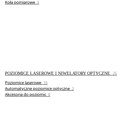
Koła pomiarowe
3
POZIOMICE LASEROWE I NIWELATORY OPTYCZNE
26
Poziomice laserowe
16
Automatyczne poziomice optyczne
2
Akcesoria do poziomic
8