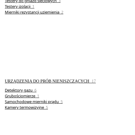
Testery do gniazd sieciowych
3
Testery izolacji
1
Mierniki rezystancji uziemienia
2
URZĄDZENIA DO PRÓB NIENISZCZĄCYCH
17
Detektory gazu
6
Grubościomierze
1
Samochodowe mierniki prądu
5
Kamery termowizyjne
5