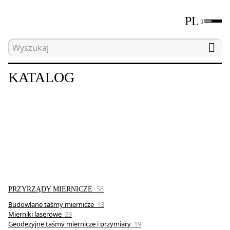
PL
Strona główna
Katalog
KATALOG
PRZYRZĄDY MIERNICZE
58
Budowlane taśmy miernicze
13
Mierniki laserowe
23
Geodezyjne taśmy miernicze i przymiary
19