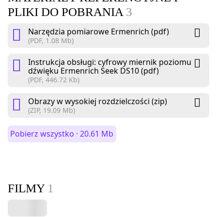
PLIKI DO POBRANIA
3
Narzędzia pomiarowe Ermenrich (pdf)
(PDF, 1.08 Mb)
Instrukcja obsługi: cyfrowy miernik poziomu
dźwięku Ermenrich Seek DS10 (pdf)
(PDF, 446.72 Kb)
Obrazy w wysokiej rozdzielczości (zip)
(ZIP, 19.09 Mb)
Pobierz wszystko · 20.61 Mb
FILMY
1