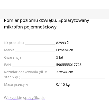
Pomiar poziomu dźwięku. Spolaryzowany
mikrofon pojemnościowy
ID produktu
82993
Marka
Ermenrich
Gwarancja
5 lat
EAN
5905555017723
Rozmiar opakowania (dł. x
22x5x4 cm
szer. x gł.)
Masa przesyłki
0.115 kg
Wszystkie specyfikacje