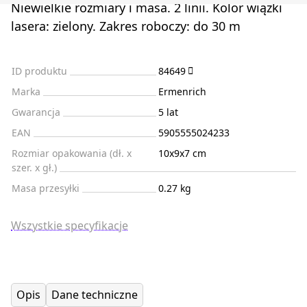
Niewielkie rozmiary i masa. 2 linii. Kolor wiązki
lasera: zielony. Zakres roboczy: do 30 m
ID produktu
84649
Marka
Ermenrich
Gwarancja
5 lat
EAN
5905555024233
Rozmiar opakowania (dł. x
10x9x7 cm
szer. x gł.)
Masa przesyłki
0.27 kg
Wszystkie specyfikacje
Opis
Dane techniczne