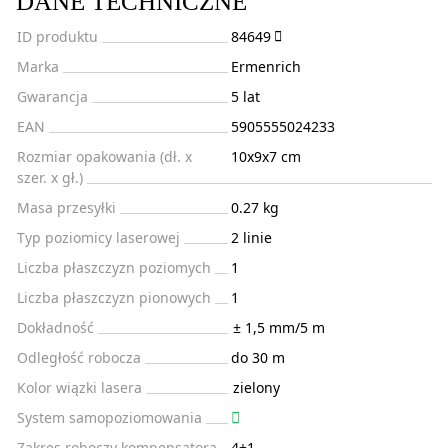
DANE TECHNICZNE
ID produktu
84649
Marka
Ermenrich
Gwarancja
5 lat
EAN
5905555024233
Rozmiar opakowania (dł. x
10x9x7 cm
szer. x gł.)
Masa przesyłki
0.27 kg
Typ poziomicy laserowej
2 linie
Liczba płaszczyzn poziomych
1
Liczba płaszczyzn pionowych
1
Dokładność
± 1,5 mm/5 m
Odległość robocza
do 30 m
Kolor wiązki lasera
zielony
System samopoziomowania
Zakres roboczy kompensatora,
4±1