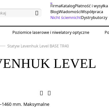
Firma
Katalog
Płatność i wysyłka
Blog
Wiadomości
Współpraca
Nicht ściemnicht
Dystrybutorzy
Poziomice laserowe i niwelatory optyczne
Po
Statyw Levenhuk Level BASE TR40
VENHUK LEVEL
0—1460 mm. Maksymalne