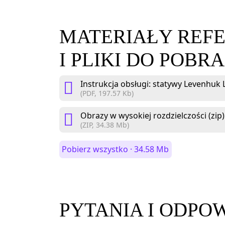
MATERIAŁY REF
I PLIKI DO POBR
Instrukcja obsługi: statywy Levenhuk 
(PDF, 197.57 Kb)
Obrazy w wysokiej rozdzielczości (zip)
(ZIP, 34.38 Mb)
Pobierz wszystko · 34.58 Mb
PYTANIA I ODPO