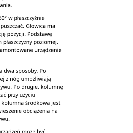
ania.
0° w płaszczyźnie
opuszczać. Głowica ma
ję pozycji. Podstawę
 płaszczyzny poziomej.
 zamontowane urządzenie
a dwa sposoby. Po
ej z nóg umożliwiają
atywu. Po drugie, kolumnę
ć przy użyciu
y kolumna środkowa jest
wieszenie obciążenia na
ywu.
urządzeń może być