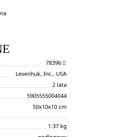
jna
NE
78396
Levenhuk, Inc., USA
2 lata
5905555004044
50x10x10 cm
1.37 kg