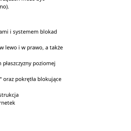
no).
jami i systemem blokad
 lewo i w prawo, a także
 płaszczyzny poziomej
 oraz pokrętła blokujące
strukcja
rnetek