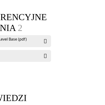
ERENCYJNE
ANIA
2
Level Base (pdf)
WIEDZI