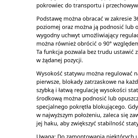
pokrowiec do transportu i przechowyw
Podstawę można obracać w zakresie 36
poziomej oraz można ją podnosić lub 
wygodny uchwyt umożliwiający regulac
można również obrócić o 90° względem
Ta funkcja pozwala bez trudu ustawić
w żądanej pozycji.
Wysokość statywu można regulować n
pierwsze, blokady zatrzaskowe na każd
szybką i łatwą regulację wysokości st
środkową można podnosić lub opuszcza
specjalnego pokrętła blokującego. Gd
w najwyższym położeniu, zaleca się za
jej haku, aby zwiększyć stabilność stat
Uwaga: Do zamontowania niektórych 