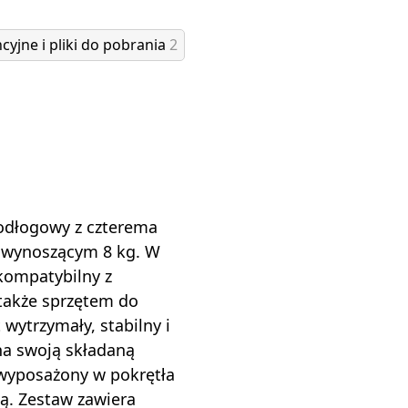
cyjne i pliki do pobrania
2
odłogowy z czterema
 wynoszącym 8 kg. W
kompatybilny z
 także sprzętem do
t wytrzymały, stabilny i
na swoją składaną
 wyposażony w pokrętła
ą. Zestaw zawiera