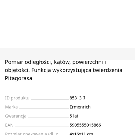
Pomiar odległości, kątów, powierzchni i
objętości. Funkcja wykorzystująca twierdzenia
Pitagorasa
ID produktu
85313
Marka
Ermenrich
Gwarancja
5 lat
EAN
5905555015866
Rozmiar opakowania (dł. x
4x16x11 cm