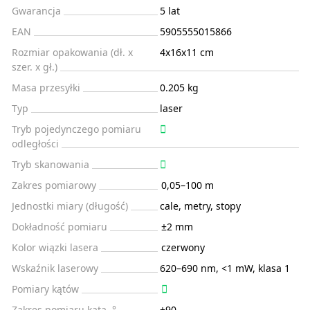
Gwarancja
5 lat
EAN
5905555015866
Rozmiar opakowania (dł. x
4x16x11 cm
szer. x gł.)
Masa przesyłki
0.205 kg
Typ
laser
Tryb pojedynczego pomiaru
odległości
Tryb skanowania
Zakres pomiarowy
0,05–100 m
Jednostki miary (długość)
cale, metry, stopy
Dokładność pomiaru
±2 mm
Kolor wiązki lasera
czerwony
Wskaźnik laserowy
620–690 nm, <1 mW, klasa 1
Pomiary kątów
Zakres pomiaru kąta, °
±90