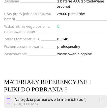
Zasilanie
2 baterie AAA (sprzedawane
osobno)
Czas pracy jednego zestawu
>5000 pomiarów
baterii
Wskaźnik niskiego poziomu
naładowania baterii
Zakres temperatur, °C
0...+40
Poziom zaawansowania
profesjonalny
Zastosowanie
zastosowanie ogólne
MATERIAŁY REFERENCYJNE I
PLIKI DO POBRANIA
5
Narzędzia pomiarowe Ermenrich (pdf)
(PDF, 1.08 Mb)