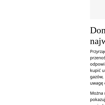
Dom
naj
Przyrz
przenoś
odpowi
kupić u
gazów, 
uwagę c
Można 
pokazuj