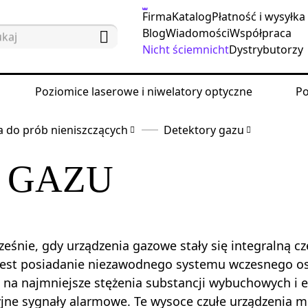
Firma
Katalog
Płatność i wysyłka
Blog
Wiadomości
Współpraca
Nicht ściemnicht
Dystrybutorzy
Poziomice laserowe i niwelatory optyczne
Po
 do prób nieniszczących
Detektory gazu
 GAZU
eśnie, gdy urządzenia gazowe stały się integralną cz
jest posiadanie niezawodnego systemu wczesnego o
 na najmniejsze stężenia substancji wybuchowych i 
jne sygnały alarmowe. Te wysoce czułe urządzenia m