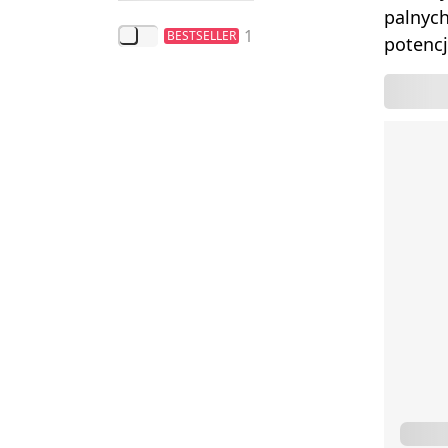
palnych
1
BESTSELLER
potencj