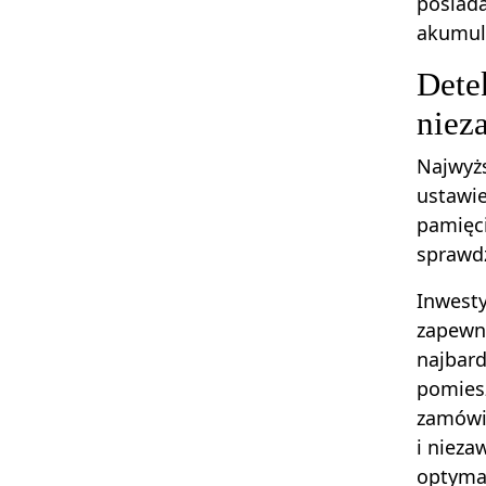
posiada
akumul
Dete
niez
Najwyżs
ustawie
pamięci
sprawdz
Inwesty
zapewni
najbar
pomiesz
zamówie
i nieza
optymal