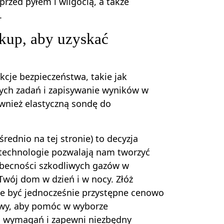
zed pyłem i wilgocią, a także
.
kup, aby uzyskać
cje bezpieczeństwa, takie jak
nych zadań i zapisywanie wyników w
ównież elastyczną sondę do
ednio na tej stronie) to decyzja
 technologie pozwalają nam tworzyć
obecności szkodliwych gazów w
Twój dom w dzień i w nocy. Złóż
oże być jednocześnie przystępne cenowo
owy, aby pomóc w wyborze
h wymagań i zapewni niezbędny