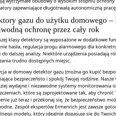
ją wytrzymałe obudowy o wysokim stopniu ochrony pr
atory zapewniające długotrwałą autonomiczną pracę
ktory gazu do użytku domowego – 
awodną ochronę przez cały rok
zej klasy detektory są wyposażone w dodatkowe funk
nie hasła, regulacja progu alarmowego dla konkret
 do dalszej analizy. Niektóre urządzenia posiadają r
ania trudno dostępnych miejsc.
cja w domowy detektor gazu (można go kupić bezpośr
ająca bezpieczeństo i spokój Twojej rodzinie. Nasze
dziej wydajne i niezawodne systemy monitorowania 
czeniach, które są zaprojektowane tak, aby chronić 
nie już teraz i przekonaj się, że bezpieczeństwo m
wodne. Zespół ekspertów Ermenrich jest zawsze got
nego modelu, który idealnie dopasuje się do Twoic