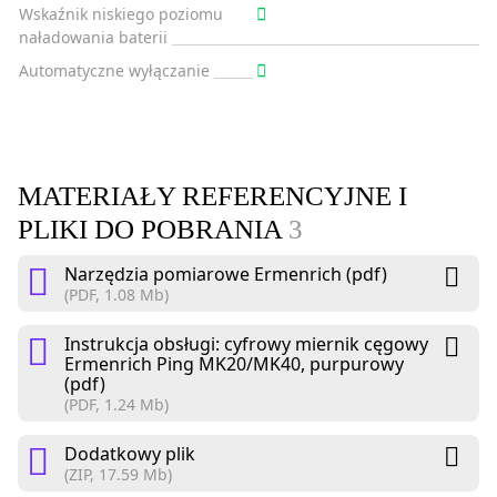
Wskaźnik niskiego poziomu
naładowania baterii
Automatyczne wyłączanie
MATERIAŁY REFERENCYJNE I
PLIKI DO POBRANIA
3
Narzędzia pomiarowe Ermenrich (pdf)
(PDF, 1.08 Mb)
Instrukcja obsługi: cyfrowy miernik cęgowy
Ermenrich Ping MK20/MK40, purpurowy
(pdf)
(PDF, 1.24 Mb)
Dodatkowy plik
(ZIP, 17.59 Mb)