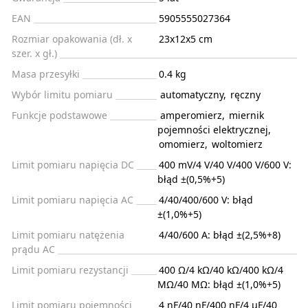
EAN
5905555027364
Rozmiar opakowania (dł. x
23x12x5 cm
szer. x gł.)
Masa przesyłki
0.4 kg
Wybór limitu pomiaru
automatyczny
,
ręczny
Funkcje podstawowe
amperomierz
,
miernik
pojemności elektrycznej
,
omomierz
,
woltomierz
Limit pomiaru napięcia DC
400 mV/4 V/40 V/400 V/600 V:
błąd ±(0,5%+5)
Limit pomiaru napięcia AC
4/40/400/600 V: błąd
±(1,0%+5)
Limit pomiaru natężenia
4/40/600 A: błąd ±(2,5%+8)
prądu AC
Limit pomiaru rezystancji
400 Ω/4 kΩ/40 kΩ/400 kΩ/4
MΩ/40 MΩ: błąd ±(1,0%+5)
Limit pomiaru pojemności
4 nF/40 nF/400 nF/4 μF/40