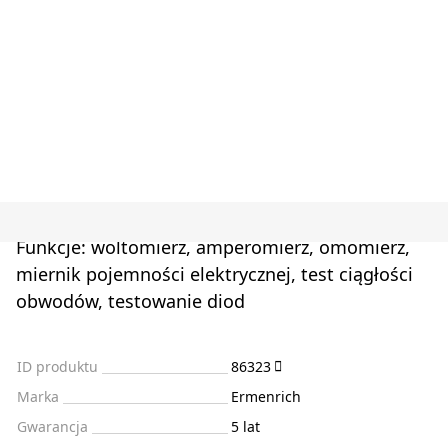
Funkcje: woltomierz, amperomierz, omomierz,
miernik pojemności elektrycznej, test ciągłości
obwodów, testowanie diod
ID produktu
86323
Marka
Ermenrich
Gwarancja
5 lat