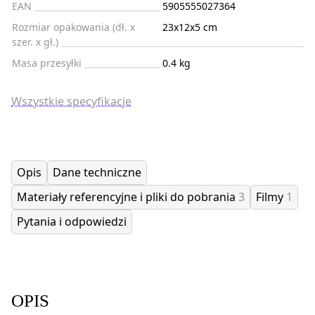
EAN
5905555027364
Rozmiar opakowania (dł. x
23x12x5 cm
szer. x gł.)
Masa przesyłki
0.4 kg
Wszystkie specyfikacje
Opis
Dane techniczne
Materiały referencyjne i pliki do pobrania
3
Filmy
1
Pytania i odpowiedzi
OPIS