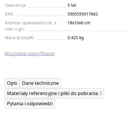
Gwarancja
5 lat
EAN
5905555017662
Rozmiar opakowania (dł. x
18x10x6 cm
szer. x gł.)
Masa przesyłki
0.425 kg
Wszystkie specyfikacje
Opis
Dane techniczne
Materiały referencyjne i pliki do pobrania
3
Pytania i odpowiedzi