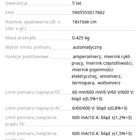
Gwarancja
5 lat
EAN
5905555017662
Rozmiar opakowania (dł. x
18x10x6 cm
szer. x gł.)
Masa przesyłki
0.425 kg
Wybór limitu pomiaru
automatyczny
Funkcje podstawowe
amperomierz
,
miernik cykli
pracy
,
miernik częstotliwości
,
miernik pojemności
elektrycznej
,
omomierz
,
termopara
,
woltomierz
Limit pomiaru napięcia DC
60 mV/600 mV/6 V/60 V/600 V:
błąd ±(0,5%+3)
Limit pomiaru napięcia AC
6/60/600 V: błąd ±(0,8%+3)
Limit pomiaru natężenia
600 mA/10 A: błąd ±(1,2%+3)
prądu DC
Limit pomiaru natężenia
600 mA/10 A: błąd ±(1,5%+3)
prądu AC