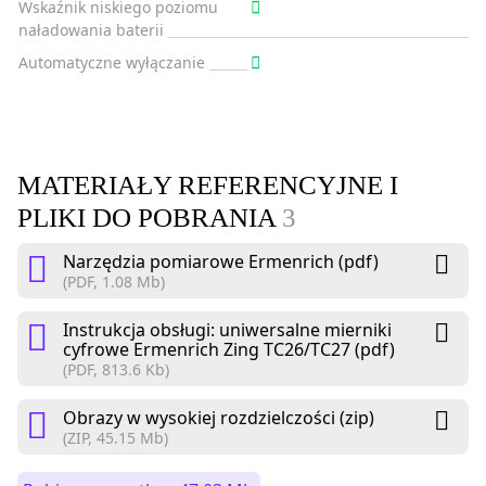
Wskaźnik niskiego poziomu
naładowania baterii
Automatyczne wyłączanie
MATERIAŁY REFERENCYJNE I
PLIKI DO POBRANIA
3
Narzędzia pomiarowe Ermenrich (pdf)
(PDF, 1.08 Mb)
Instrukcja obsługi: uniwersalne mierniki
cyfrowe Ermenrich Zing TC26/TC27 (pdf)
(PDF, 813.6 Kb)
Obrazy w wysokiej rozdzielczości (zip)
(ZIP, 45.15 Mb)