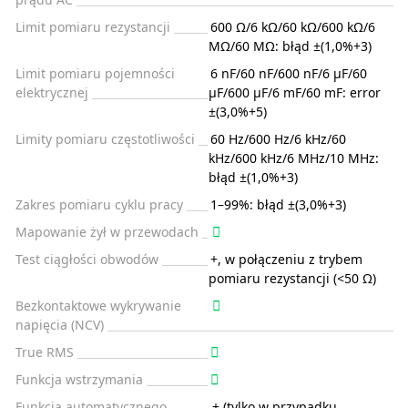
Limit pomiaru rezystancji
600 Ω/6 kΩ/60 kΩ/600 kΩ/6
MΩ/60 MΩ: błąd ±(1,0%+3)
Limit pomiaru pojemności
6 nF/60 nF/600 nF/6 µF/60
elektrycznej
µF/600 µF/6 mF/60 mF: error
±(3,0%+5)
Limity pomiaru częstotliwości
60 Hz/600 Hz/6 kHz/60
kHz/600 kHz/6 MHz/10 MHz:
błąd ±(1,0%+3)
Zakres pomiaru cyklu pracy
1–99%: błąd ±(3,0%+3)
Mapowanie żył w przewodach
Test ciągłości obwodów
+, w połączeniu z trybem
pomiaru rezystancji (<50 Ω)
Bezkontaktowe wykrywanie
napięcia (NCV)
True RMS
Funkcja wstrzymania
Funkcja automatycznego
+ (tylko w przypadku