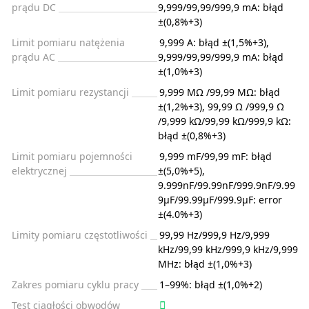
prądu DC
9,999/99,99/999,9 mA: błąd
±(0,8%+3)
Limit pomiaru natężenia
9,999 A: błąd ±(1,5%+3),
prądu AC
9,999/99,99/999,9 mA: błąd
±(1,0%+3)
Limit pomiaru rezystancji
9,999 MΩ /99,99 MΩ: błąd
±(1,2%+3), 99,99 Ω /999,9 Ω
/9,999 kΩ/99,99 kΩ/999,9 kΩ:
błąd ±(0,8%+3)
Limit pomiaru pojemności
9,999 mF/99,99 mF: błąd
elektrycznej
±(5,0%+5),
9.999nF/99.99nF/999.9nF/9.99
9µF/99.99µF/999.9µF: error
±(4.0%+3)
Limity pomiaru częstotliwości
99,99 Hz/999,9 Hz/9,999
kHz/99,99 kHz/999,9 kHz/9,999
MHz: błąd ±(1,0%+3)
Zakres pomiaru cyklu pracy
1–99%: błąd ±(1,0%+2)
Test ciągłości obwodów