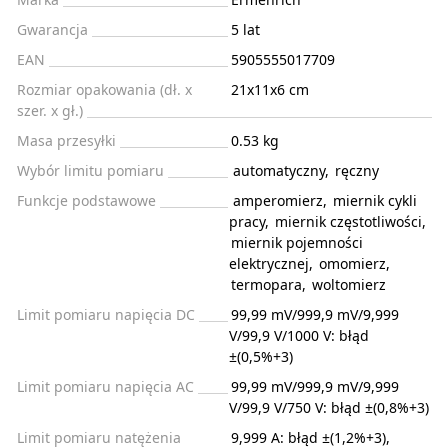
Gwarancja
5 lat
EAN
5905555017709
Rozmiar opakowania (dł. x
21x11x6 cm
szer. x gł.)
Masa przesyłki
0.53 kg
Wybór limitu pomiaru
automatyczny
,
ręczny
Funkcje podstawowe
amperomierz
,
miernik cykli
pracy
,
miernik częstotliwości
,
miernik pojemności
elektrycznej
,
omomierz
,
termopara
,
woltomierz
Limit pomiaru napięcia DC
99,99 mV/999,9 mV/9,999
V/99,9 V/1000 V: błąd
±(0,5%+3)
Limit pomiaru napięcia AC
99,99 mV/999,9 mV/9,999
V/99,9 V/750 V: błąd ±(0,8%+3)
Limit pomiaru natężenia
9,999 A: błąd ±(1,2%+3),