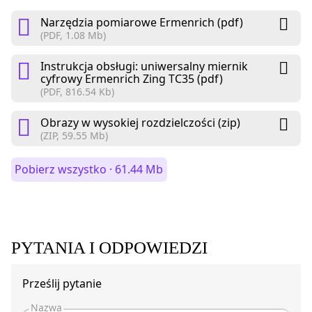
Narzędzia pomiarowe Ermenrich (pdf)
(PDF, 1.08 Mb)
Instrukcja obsługi: uniwersalny miernik
cyfrowy Ermenrich Zing TC35 (pdf)
(PDF, 816.54 Kb)
Obrazy w wysokiej rozdzielczości (zip)
(ZIP, 59.55 Mb)
Pobierz wszystko · 61.44 Mb
PYTANIA I ODPOWIEDZI
Prześlij pytanie