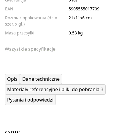
EAN
5905555017709
Rozmiar opakowania (dł. x
21x11x6 cm
szer. x gł.)
Masa przesyłki
0.53 kg
Wszystkie specyfikacje
Opis
Dane techniczne
Materiały referencyjne i pliki do pobrania
3
Pytania i odpowiedzi