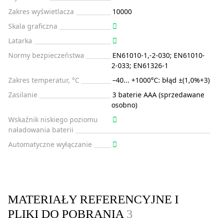
Zakres wyświetlacza
10000
Skala graficzna
Latarka
Normy bezpieczeństwa
EN61010-1,-2-030; EN61010-
2-033; EN61326-1
Zakres temperatur, °C
–40... +1000°C: błąd ±(1,0%+3)
Zasilanie
3 baterie AAA (sprzedawane
osobno)
Wskaźnik niskiego poziomu
naładowania baterii
Automatyczne wyłączanie
MATERIAŁY REFERENCYJNE I
PLIKI DO POBRANIA
3